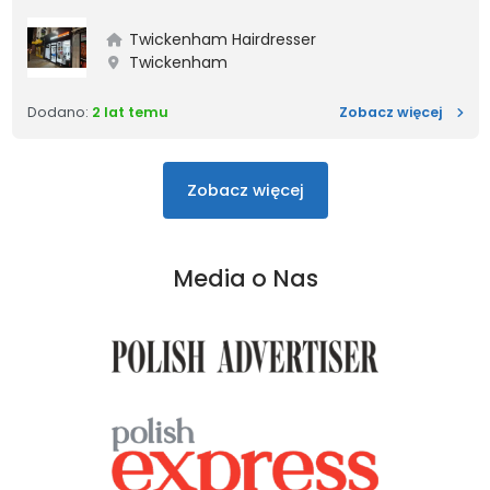
Twickenham Hairdresser
Twickenham
ZATRU
Dodano:
2 lat temu
Zobacz więcej
Najnowsze oferty pra
Zobacz więcej
Media o Nas