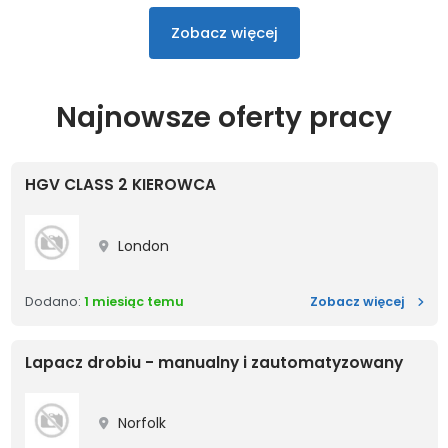
Promowane oferty pr
Zobacz więcej
Najnowsze oferty pracy
HGV CLASS 2 KIEROWCA
London
HGV C
Dodano:
1 miesiąc temu
Zobacz więcej
Lapacz drobiu - manualny i zautomatyzowany
Norfolk