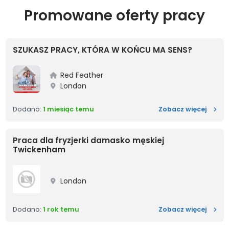
Promowane oferty pracy
SZUKASZ PRACY, KTÓRA W KOŃCU MA SENS?
Red Feather
London
SZUKA
Dodano:
1 miesiąc temu
Zobacz więcej
Praca dla fryzjerki damasko męskiej
Twickenham
London
Praca 
Dodano:
1 rok temu
Zobacz więcej