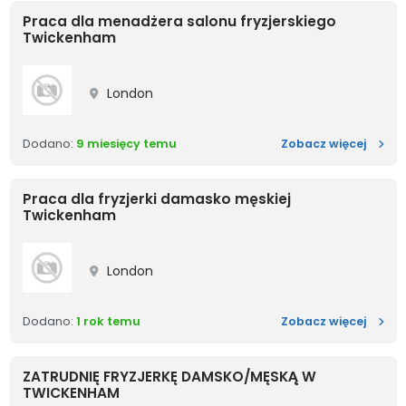
Praca dla menadżera salonu fryzjerskiego
Twickenham
London
Praca 
Dodano:
9 miesięcy temu
Zobacz więcej
Praca dla fryzjerki damasko męskiej
Twickenham
London
Praca 
Dodano:
1 rok temu
Zobacz więcej
ZATRUDNIĘ FRYZJERKĘ DAMSKO/MĘSKĄ W
TWICKENHAM