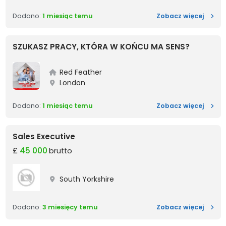
Lapac
Dodano:
1 miesiąc temu
Zobacz więcej
SZUKASZ PRACY, KTÓRA W KOŃCU MA SENS?
Red Feather
London
SZUKA
Dodano:
1 miesiąc temu
Zobacz więcej
Sales Executive
£
45 000
brutto
South Yorkshire
Sales 
Dodano:
3 miesięcy temu
Zobacz więcej