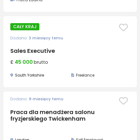
CAŁY KRAJ
Dodano:
3 miesięcy temu
Sales Executive
£
45 000
brutto
South Yorkshire
Freelance
Dodano:
9 miesięcy temu
Praca dla menadżera salonu
fryzjerskiego Twickenham
London
Self Employed