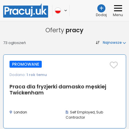
Dodaj
Menu
Oferty
pracy
73 ogłoszeń
Najnowsze
PROMOWANE
Dodano:
1 rok temu
Praca dla fryzjerki damasko męskiej
Twickenham
London
Self Employed, Sub
Contractor