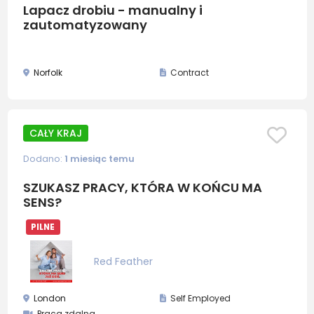
Lapacz drobiu - manualny i
zautomatyzowany
Norfolk
Contract
CAŁY KRAJ
Dodano:
1 miesiąc temu
SZUKASZ PRACY, KTÓRA W KOŃCU MA
SENS?
PILNE
Red Feather
London
Self Employed
Praca zdalna